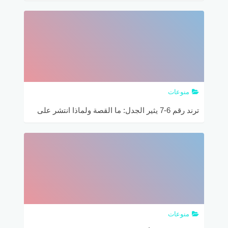
العالمي
https://pal.beneficiaryregistration.cbt.wfp.org/landing
(WFP) – فلسطين
منوعات
ترند رقم 6-7 يثير الجدل: ما القصة ولماذا انتشر على
السوشيال ميديا؟
منوعات